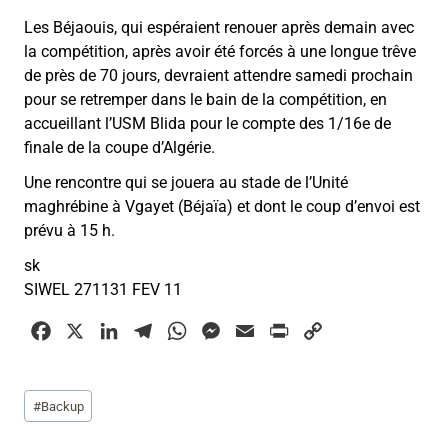
Les Béjaouis, qui espéraient renouer après demain avec
la compétition, après avoir été forcés à une longue trêve
de près de 70 jours, devraient attendre samedi prochain
pour se retremper dans le bain de la compétition, en
accueillant l’USM Blida pour le compte des 1/16e de
finale de la coupe d’Algérie.
Une rencontre qui se jouera au stade de l’Unité
maghrébine à Vgayet (Béjaïa) et dont le coup d’envoi est
prévu à 15 h.
sk
SIWEL 271131 FEV 11
F
X
L
T
W
M
E
P
C
a
i
e
h
e
m
r
o
c
n
l
a
s
a
i
p
Étiquettes
#
Backup
e
k
e
t
s
i
n
y
de
b
e
g
s
e
l
t
L
la