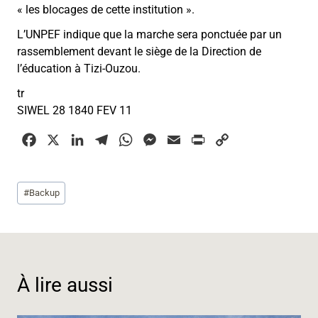
« les blocages de cette institution ».
L’UNPEF indique que la marche sera ponctuée par un
rassemblement devant le siège de la Direction de
l’éducation à Tizi-Ouzou.
tr
SIWEL 28 1840 FEV 11
F
X
L
T
W
M
E
P
C
a
i
e
h
e
m
r
o
c
n
l
a
s
a
i
p
Étiquettes
#
Backup
e
k
e
t
s
i
n
y
de
b
e
g
s
e
l
t
L
la
o
d
r
A
n
i
publication :
o
I
a
p
g
n
k
n
m
p
e
k
À lire aussi
r