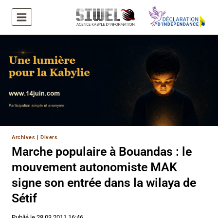
Aller
au
contenu
Archives
|
Divers
Marche populaire à Bouandas : le
mouvement autonomiste MAK
signe son entrée dans la wilaya de
Sétif
Publié le
28.03.2011 16:46