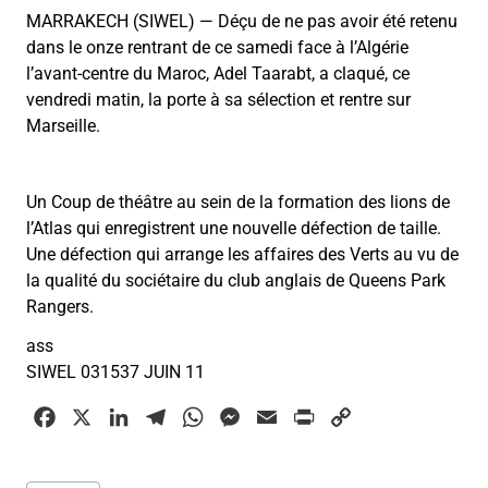
MARRAKECH (SIWEL) — Déçu de ne pas avoir été retenu
dans le onze rentrant de ce samedi face à l’Algérie
l’avant-centre du Maroc, Adel Taarabt, a claqué, ce
vendredi matin, la porte à sa sélection et rentre sur
Marseille.
Un Coup de théâtre au sein de la formation des lions de
l’Atlas qui enregistrent une nouvelle défection de taille.
Une défection qui arrange les affaires des Verts au vu de
la qualité du sociétaire du club anglais de Queens Park
Rangers.
ass
SIWEL 031537 JUIN 11
F
X
L
T
W
M
E
P
C
a
i
e
h
e
m
r
o
c
n
l
a
s
a
i
p
Étiquettes