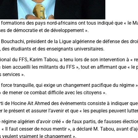
formations des pays nord-africains ont tous indiqué que « le M
ses de démocratie et de développement ».
 Bouchachi, président de la Ligue algérienne de défense des dr
 des étudiants et des enseignants universitaires.
tional du FFS, Karim Tabou, a tenu lors de son intervention à « r
 « bien accueilli les militants du FFS », tout en affirmant que « le
 services ».
e force tranquille, qui exige un changement pacifique du régime 
 « de mener ce combat difficile avec les citoyens ».
parti de Hocine Ait Ahmed des événements consiste à indiquer que
 présent et assurer l’avenir et que « les peuples peuvent lutter 
égime algérien d’avoir créé « de faux partis, de fausses électio
 Il faut cesser de nous mentir », a déclaré M. Tabou, avant d’aj
ls veulent vraiment le changement ».