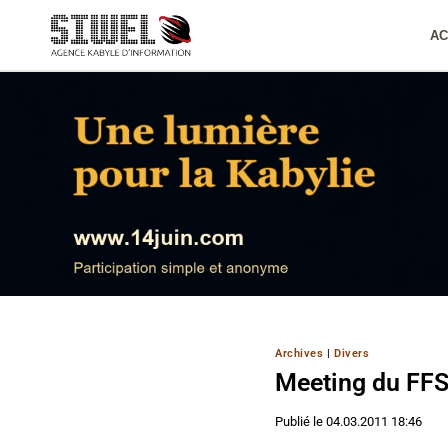
Aller
au
AC
contenu
Archives
|
Divers
Meeting du FFS à
Publié le
04.03.2011 18:46