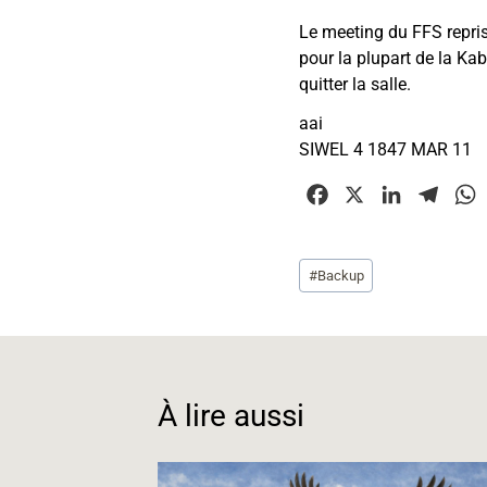
Le meeting du FFS repris
pour la plupart de la Kab
quitter la salle.
aai
SIWEL 4 1847 MAR 11
F
X
L
T
a
i
e
c
n
l
Étiquettes
#
Backup
e
k
e
t
de
b
e
g
la
o
d
r
publication :
o
I
a
k
n
m
À lire aussi