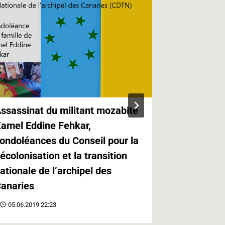
ssassinat du militant mozabite
Kabylie,Ca
amel Eddine Fehkar,
Canaries e
ondoléances du Conseil pour la
Paris
écolonisation et la transition
21.05.2019 
ationale de l’archipel des
anaries
05.06.2019 22:23