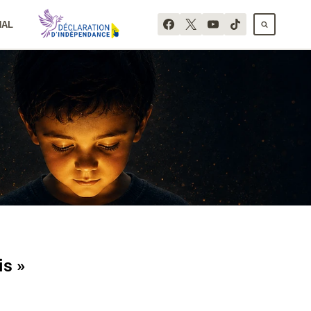
NAL
is »