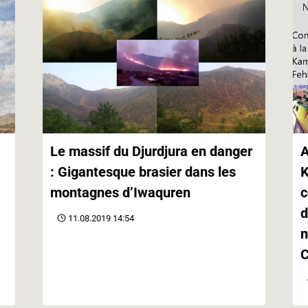
Le massif du Djurdjura en danger
A
: Gigantesque brasier dans les
K
montagnes d’Iwaquren
c
d
11.08.2019 14:54
n
C