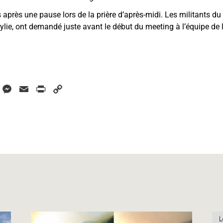
 après une pause lors de la prière d’après-midi. Les militants 
ylie, ont demandé juste avant le début du meeting à l’équipe de l
W
M
E
P
C
h
e
m
r
o
a
s
a
i
p
s
i
n
y
s
e
l
t
L
A
n
i
p
g
n
p
e
k
r