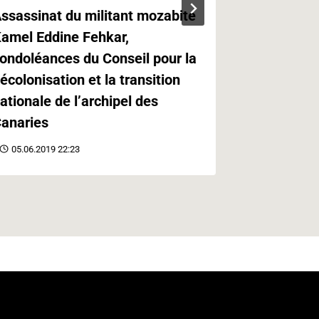
ssassinat du militant mozabite
Kabylie,Ca
amel Eddine Fehkar,
Canaries e
ondoléances du Conseil pour la
Paris
écolonisation et la transition
21.05.2019 
ationale de l’archipel des
anaries
05.06.2019 22:23