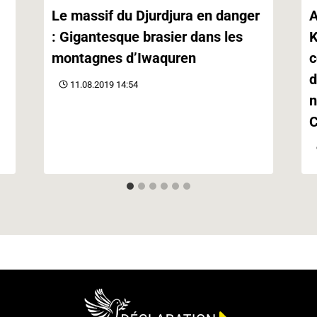
Le massif du Djurdjura en danger
A
: Gigantesque brasier dans les
K
montagnes d’Iwaquren
c
d
11.08.2019 14:54
n
C