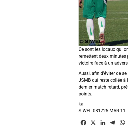
Ce sont les locaux qui o
remettent deux minutes p
victoire face à un adver
Aussi, afin d’éviter de s
JSMB qui reste collée à 
dernier match retard, pr
points.
ka
SIWEL 081725 MAR 11
F
X
L
T