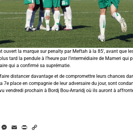
nt ouvert la marque sur penalty par Meftah à la 85′, avant que l
lus tard la pendule à l’heure par l’intermédiaire de Mameri qui 
saire qui a confirmé sa suprématie.
e faire distancer davantage et de compromettre leurs chances dans
la 7e place en compagnie de leur adversaire du jour, sont condam
évu vendredi prochain à Bordj Bou-Arraridj où ils auront à affron
W
M
E
P
C