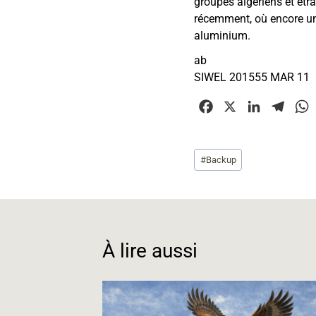
groupes algériens et étran
récemment, où encore une
aluminium.
ab
SIWEL 201555 MAR 11
F
X
L
T
a
i
e
c
n
l
Étiquettes
#
Backup
e
k
e
t
de
b
e
g
la
o
d
r
publication :
o
I
a
k
n
m
À lire aussi