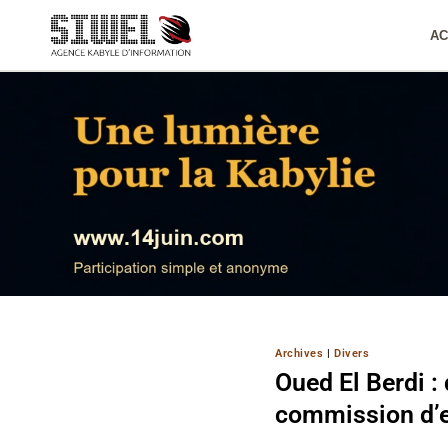
Aller
au
AC
contenu
Archives
|
Divers
Oued El Berdi :
commission d’