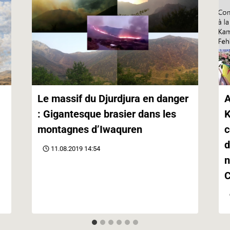
Le massif du Djurdjura en danger
A
: Gigantesque brasier dans les
K
montagnes d’Iwaquren
c
d
11.08.2019 14:54
n
C