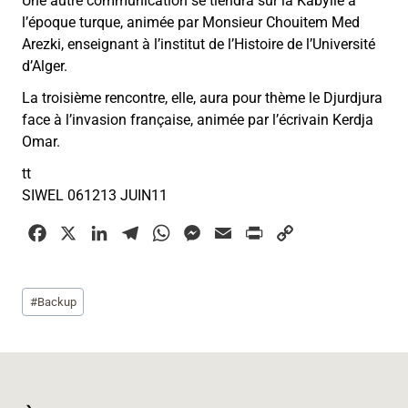
Une autre communication se tiendra sur la Kabylie à
l’époque turque, animée par Monsieur Chouitem Med
Arezki, enseignant à l’institut de l’Histoire de l’Université
d’Alger.
La troisième rencontre, elle, aura pour thème le Djurdjura
face à l’invasion française, animée par l’écrivain Kerdja
Omar.
tt
SIWEL 061213 JUIN11
F
X
L
T
W
M
E
P
C
a
i
e
h
e
m
r
o
c
n
l
a
s
a
i
p
Étiquettes
#
Backup
e
k
e
t
s
i
n
y
de
b
e
g
s
e
l
t
L
la
o
d
r
A
n
i
publication :
o
I
a
p
g
n
k
n
m
p
e
k