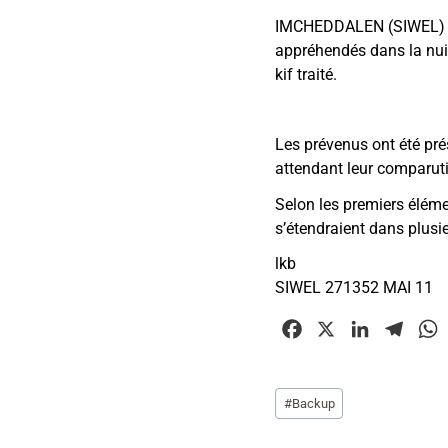
IMCHEDDALEN (SIWEL) — Q
appréhendés dans la nuit
kif traité.
Les prévenus ont été pré
attendant leur comparut
Selon les premiers élémen
s’étendraient dans plusi
lkb
SIWEL 271352 MAI 11
F
X
L
T
a
i
e
c
n
l
Étiquettes
#
Backup
e
k
e
t
de
b
e
g
la