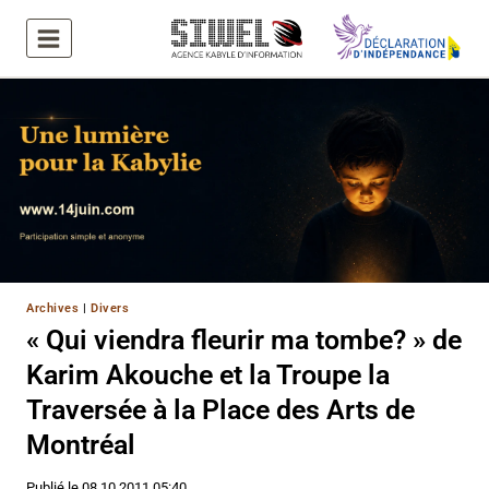
Aller
au
contenu
Archives
|
Divers
« Qui viendra fleurir ma tombe? » de
Karim Akouche et la Troupe la
Traversée à la Place des Arts de
Montréal
Publié le
08.10.2011 05:40