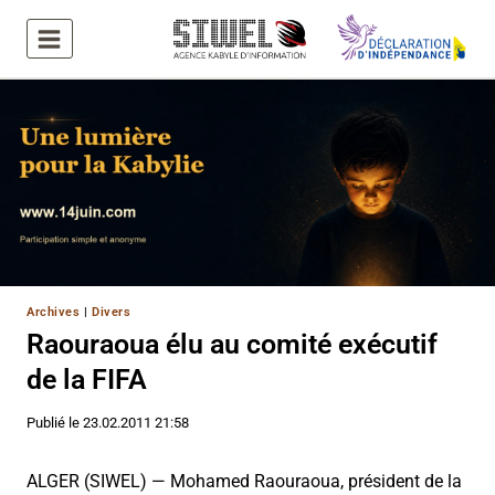
Aller
au
contenu
Archives
|
Divers
Raouraoua élu au comité exécutif
de la FIFA
Publié le
23.02.2011 21:58
ALGER (SIWEL) — Mohamed Raouraoua, président de la