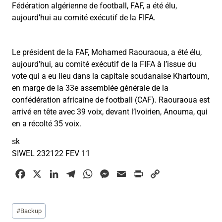
Fédération algérienne de football, FAF, a été élu,
aujourd’hui au comité exécutif de la FIFA.
Le président de la FAF, Mohamed Raouraoua, a été élu,
aujourd’hui, au comité exécutif de la FIFA à l’issue du
vote qui a eu lieu dans la capitale soudanaise Khartoum,
en marge de la 33e assemblée générale de la
confédération africaine de football (CAF). Raouraoua est
arrivé en tête avec 39 voix, devant l’Ivoirien, Anouma, qui
en a récolté 35 voix.
sk
SIWEL 232122 FEV 11
F
X
L
T
W
M
E
P
C
a
i
e
h
e
m
r
o
c
n
l
a
s
a
i
p
Étiquettes
#
Backup
e
k
e
t
s
i
n
y
de