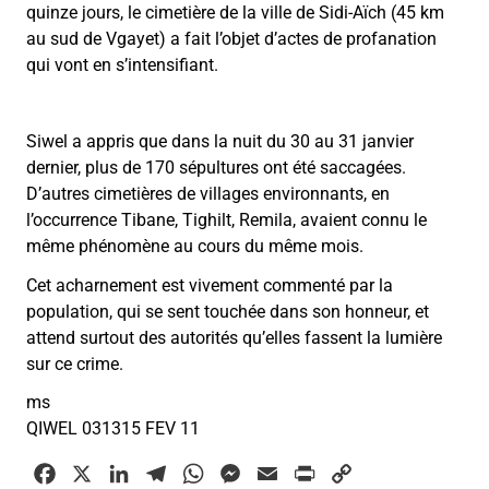
quinze jours, le cimetière de la ville de Sidi-Aïch (45 km
au sud de Vgayet) a fait l’objet d’actes de profanation
qui vont en s’intensifiant.
Siwel a appris que dans la nuit du 30 au 31 janvier
dernier, plus de 170 sépultures ont été saccagées.
D’autres cimetières de villages environnants, en
l’occurrence Tibane, Tighilt, Remila, avaient connu le
même phénomène au cours du même mois.
Cet acharnement est vivement commenté par la
population, qui se sent touchée dans son honneur, et
attend surtout des autorités qu’elles fassent la lumière
sur ce crime.
ms
QIWEL 031315 FEV 11
F
X
L
T
W
M
E
P
C