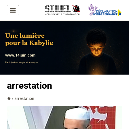
Aller
au
contenu
arrestation
/
arrestation