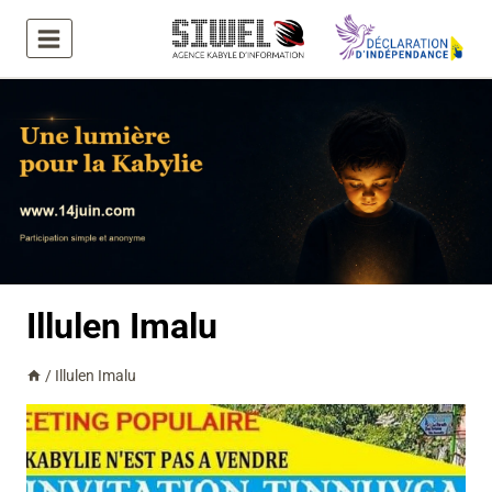
Aller
au
contenu
Illulen Imalu
/
Illulen Imalu