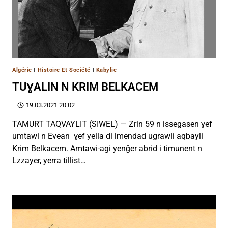
Algérie
|
Histoire Et Société
|
Kabylie
TUƔALIN N KRIM BELKACEM
19.03.2021 20:02
TAMURT TAQVAYLIT (SIWEL) — Zrin 59 n issegasen ɣef
umtawi n Evean ɣef yella di lmendad ugrawli aqbayli
Krim Belkacem. Amtawi-agi yenǧer abrid i timunent n
Lẓẓayer, yerra tillist…