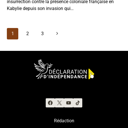
insurrection contre la présence coloniale française en
Kabylie depuis son invasion qui…
Navigation
Page
1
2
3
de
suivante
page
Rédaction