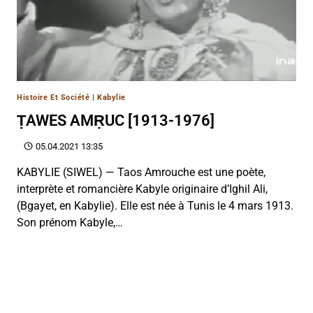
Histoire Et Société
|
Kabylie
ṬAWES AMṚUC [1913-1976]
05.04.2021 13:35
KABYLIE (SIWEL) — Taos Amrouche est une poète,
interprète et romancière Kabyle originaire d’Ighil Ali,
(Bgayet, en Kabylie). Elle est née à Tunis le 4 mars 1913.
Son prénom Kabyle,…