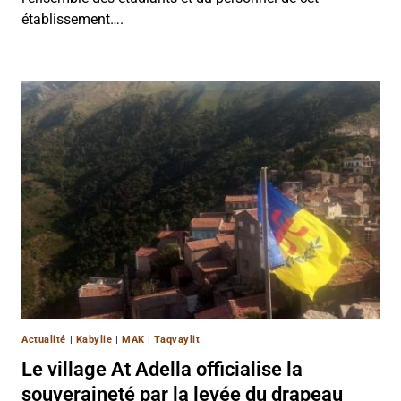
établissement….
Actualité
|
Kabylie
|
MAK
|
Taqvaylit
Le village At Adella officialise la
souveraineté par la levée du drapeau