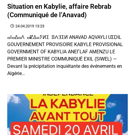
Situation en Kabylie, affaire Rebrab
(Communiqué de l’Anavad)
24.04.2019 13:23
ⴰⵏⴰⵠⴰⴷ ⴰⵇⵠⴰⵢⵍⵉ ⵓⵄⴺⵉⵍ ANAVAD AQVAYLI UΣḌIL
GOUVERNEMENT PROVISOIRE KABYLE PROVISIONAL
GOVERNMENT OF KABYLIA ANEΓLAF AMENZU LE
PREMIER MINISTRE COMMUNIQUÉ EXIL (SIWEL) —
Devant la précipitation inquiétante des événements en
Algérie…