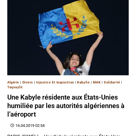
Algérie
|
Divers
|
Injustice Et Inquisition
|
Kabylie
|
MAK
|
Solidarité
|
Taqvaylit
Une Kabyle résidente aux États-Unies
humiliée par les autorités algériennes à
l’aéroport
16.04.2019 02:54