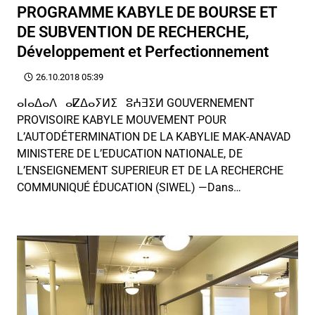
PROGRAMME KABYLE DE BOURSE ET
DE SUBVENTION DE RECHERCHE,
Développement et Perfectionnement
26.10.2018 05:39
ⴰⵏⴰⵠⴰⴷ ⴰⵇⵠⴰⵢⵍⵉ ⵓⵄⴺⵉⵍ GOUVERNEMENT
PROVISOIRE KABYLE MOUVEMENT POUR
L’AUTODÉTERMINATION DE LA KABYLIE MAK-ANAVAD
MINISTERE DE L’EDUCATION NATIONALE, DE
L’ENSEIGNEMENT SUPERIEUR ET DE LA RECHERCHE
COMMUNIQUÉ ÉDUCATION (SIWEL) —Dans…