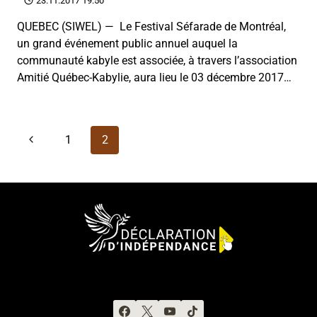
23.11.2017 19:50
QUEBEC (SIWEL) — Le Festival Séfarade de Montréal,
un grand événement public annuel auquel la
communauté kabyle est associée, à travers l’association
Amitié Québec-Kabylie, aura lieu le 03 décembre 2017…
Navigation
Page
1
2
de
précédente
page