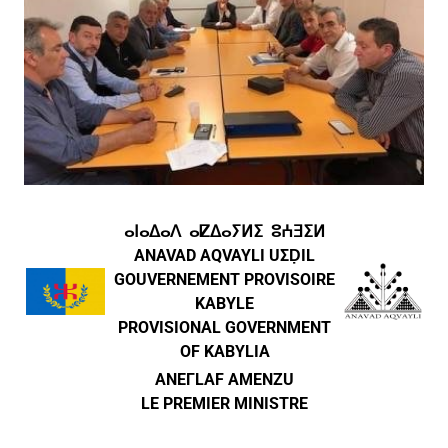
ⴰⵏⴰⵠⴰⴷ ⴰⵇⵠⴰⵢⵍⵉ ⵓⵄⴺⵉⵍ
ANAVAD AQVAYLI UΣḌIL
GOUVERNEMENT PROVISOIRE
KABYLE
PROVISIONAL GOVERNMENT
OF KABYLIA
ANEΓLAF AMENZU
LE PREMIER MINISTRE