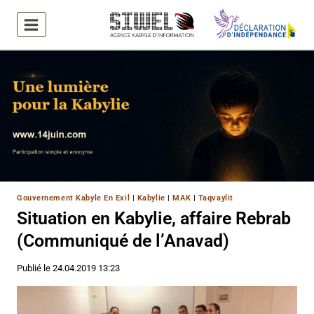
Aller
au
contenu
Gouvernement Kabyle En Exil
|
Kabylie
|
MAK
|
Taqvaylit
Situation en Kabylie, affaire Rebrab
(Communiqué de l’Anavad)
Publié le
24.04.2019 13:23