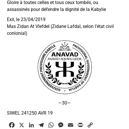
Gloire à toutes celles et tous ceux tombés, ou
assassinés pour défendre la dignité de la Kabylie
Exil, le 23/04/2019
Mas Zidan At Vlefdel (Zidane Lafdal, selon l’état civil
conlonial)
—30—
SIWEL 241250 AVR 19
F
X
L
T
W
M
E
P
C