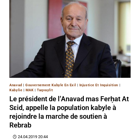
Anavad
|
Gouvernement Kabyle En Exil
|
Injustice Et Inquisition
|
Kabylie
|
MAK
|
Taqvaylit
Le président de l’Anavad mas Ferḥat At
Sɛid, appelle la population kabyle à
rejoindre la marche de soutien à
Rebrab
24.04.2019 20:44