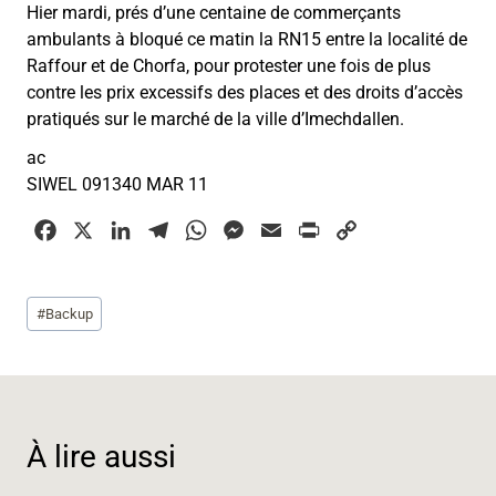
Hier mardi, prés d’une centaine de commerçants
ambulants à bloqué ce matin la RN15 entre la localité de
Raffour et de Chorfa, pour protester une fois de plus
contre les prix excessifs des places et des droits d’accès
pratiqués sur le marché de la ville d’Imechdallen.
ac
SIWEL 091340 MAR 11
F
X
L
T
W
M
E
P
C
a
i
e
h
e
m
r
o
c
n
l
a
s
a
i
p
Étiquettes
#
Backup
e
k
e
t
s
i
n
y
de
b
e
g
s
e
l
t
L
la
o
d
r
A
n
i
publication :
o
I
a
p
g
n
k
n
m
p
e
k
À lire aussi
r