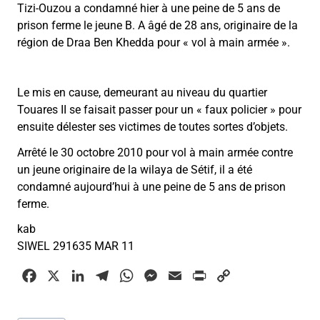
Tizi-Ouzou a condamné hier à une peine de 5 ans de
prison ferme le jeune B. A âgé de 28 ans, originaire de la
région de Draa Ben Khedda pour « vol à main armée ».
Le mis en cause, demeurant au niveau du quartier
Touares II se faisait passer pour un « faux policier » pour
ensuite délester ses victimes de toutes sortes d’objets.
Arrêté le 30 octobre 2010 pour vol à main armée contre
un jeune originaire de la wilaya de Sétif, il a été
condamné aujourd’hui à une peine de 5 ans de prison
ferme.
kab
SIWEL 291635 MAR 11
F
X
L
T
W
M
E
P
C
a
i
e
h
e
m
r
o
c
n
l
a
s
a
i
p