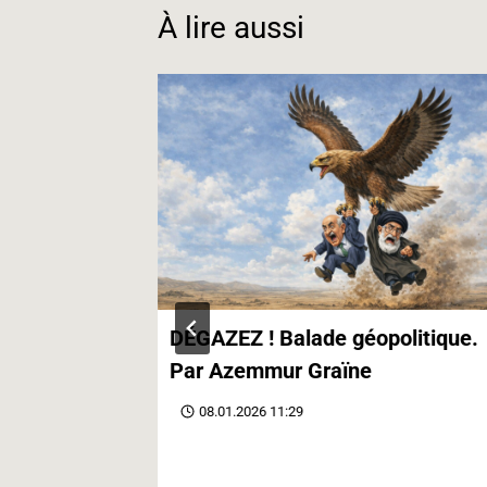
k
n
m
À lire aussi
contre le
DÉGAZEZ ! Balade géopolitique.
Par Azemmur Graïne
08.01.2026 11:29