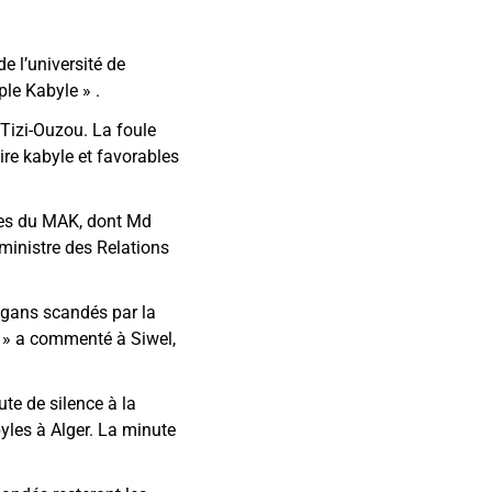
e l’université de
uple Kabyle
»
.
Tizi-Ouzou. La foule
re kabyle et favorables
les du MAK, dont Md
inistre des Relations
ogans scandés par la
s
»
a commenté à Siwel,
te de silence à la
yles à Alger. La minute