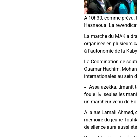
A 10h30, comme prévu, le
Hasnaoua. La revendicat
La marche du MAK a drai
organisée en plusieurs c
à l’autonomie de la Kaby
La Coordination de sout
Ouamar Hachim, Mohand, 
internationales au sein 
«
Assa azekka, timanit t
foule Il
«
seules les mani
un marcheur venu de B
A la rue Lamali Ahmed, d
mémoire du jeune Toufik
de silence aura aussi ét