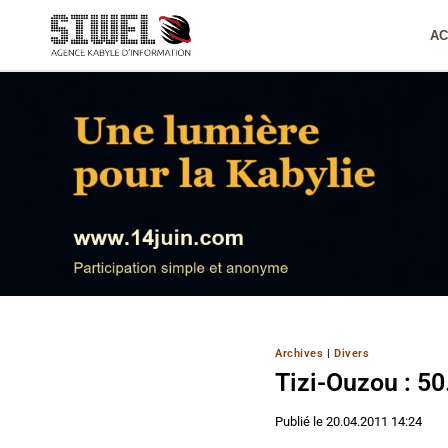
Aller
au
AC
contenu
Archives
|
Divers
Tizi-Ouzou : 5
Publié le
20.04.2011 14:24