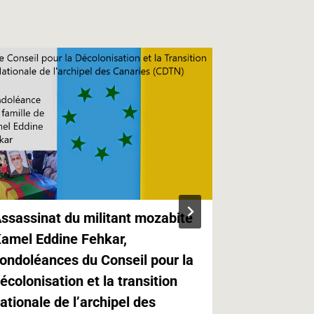
ssassinat du militant mozabite
Kabylie,Ca
amel Eddine Fehkar,
Canaries e
ondoléances du Conseil pour la
Paris
écolonisation et la transition
21.05.2019 
ationale de l’archipel des