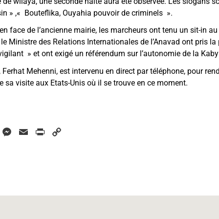
é de wilaya, une seconde halte aura été observée. Les slogans sc
sin
»
,
«
Bouteflika, Ouyahia pouvoir de criminels
»
.
, en face de l’ancienne mairie, les marcheurs ont tenu un sit-in a
 Ministre des Relations Internationales de l’Anavad ont pris la p
vigilant
»
et ont exigé un référendum sur l’autonomie de la Kabyl
, Ferhat Mehenni, est intervenu en direct par téléphone, pour ren
sa visite aux Etats-Unis où il se trouve en ce moment.
W
M
E
P
C
h
e
m
r
o
a
s
a
i
p
s
i
n
y
s
e
l
t
L
A
n
i
p
g
n