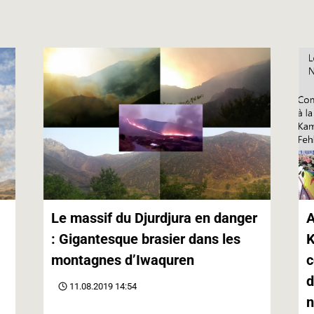
p
e
k
r
Le massif du Djurdjura en danger
A
: Gigantesque brasier dans les
K
montagnes d’Iwaquren
c
d
11.08.2019 14:54
n