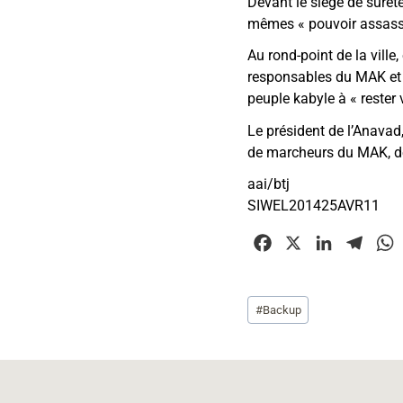
Devant le siège de sûret
mêmes
«
pouvoir assas
Au rond-point de la ville
responsables du MAK et le
peuple kabyle à
«
rester 
Le président de l’Anavad
de marcheurs du MAK, de 
aai/btj
SIWEL201425AVR11
F
X
L
T
a
i
e
c
n
l
Étiquettes
#
Backup
e
k
e
t
de
b
e
g
la
o
d
r
publication :
o
I
a