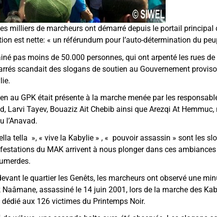
s milliers de marcheurs ont démarré depuis le portail principal d
ion est nette:
«
un référundum pour l’auto-détermination du pe
né pas moins de 50.000 personnes, qui ont arpenté les rues de 
arrés scandait des slogans de soutien au Gouvernement provisoi
lie.
ien au GPK était présente à la marche menée par les responsab
Larvi Tayev, Bouaziz Ait Chebib ainsi que Arezqi At Hemmuc, m
du l’Anavad.
ella tella
»
,
«
vive la Kabylie
»
,
«
pouvoir assassin
»
sont les sl
festations du MAK arrivent à nous plonger dans ces ambiance
oumerdes.
evant le quartier les Genêts, les marcheurs ont observé une minu
 Naâmane, assassiné le 14 juin 2001, lors de la marche des Kab
é dédié aux 126 victimes du Printemps Noir.