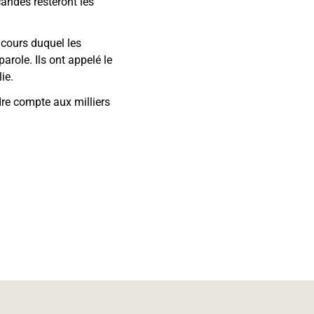
andés resteront les
u cours duquel les
arole. Ils ont appelé le
ie.
dre compte aux milliers