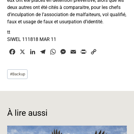
eux ont été placés en détention préventive, alors que les
deux autres ont été cités à comparaitre, pour les chefs
d’inculpation de l’association de malfaiteurs, vol qualifié,
faux et usage de faux et usurpation d’identité.
tt
SIWEL 111818 MAR 11
F
X
L
T
W
M
E
P
C
a
i
e
h
e
m
r
o
c
n
l
a
s
a
i
p
Étiquettes
#
Backup
e
k
e
t
s
i
n
y
de
b
e
g
s
e
l
t
L
la
o
d
r
A
n
i
publication :
o
I
a
p
g
n
k
n
m
p
e
k
À lire aussi
r