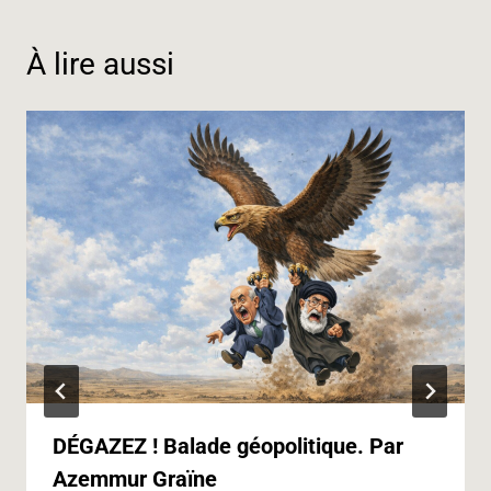
o
I
a
p
g
n
k
n
m
p
e
k
À lire aussi
r
DÉGAZEZ ! Balade géopolitique. Par
Azemmur Graïne