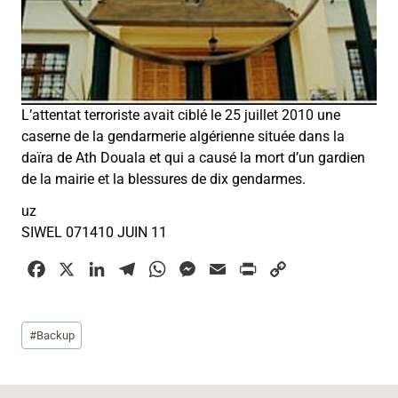
L’attentat terroriste avait ciblé le 25 juillet 2010 une
caserne de la gendarmerie algérienne située dans la
daïra de Ath Douala et qui a causé la mort d’un gardien
de la mairie et la blessures de dix gendarmes.
uz
SIWEL 071410 JUIN 11
F
X
L
T
W
M
E
P
C
a
i
e
h
e
m
r
o
c
n
l
a
s
a
i
p
Étiquettes
#
Backup
e
k
e
t
s
i
n
y
de
b
e
g
s
e
l
t
L
la
o
d
r
A
n
i
publication :