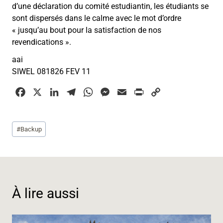
d’une déclaration du comité estudiantin, les étudiants se
sont dispersés dans le calme avec le mot d’ordre
« jusqu’au bout pour la satisfaction de nos
revendications ».
aai
SIWEL 081826 FEV 11
F
X
L
T
W
M
E
P
C
a
i
e
h
e
m
r
o
c
n
l
a
s
a
i
p
Étiquettes
#
Backup
e
k
e
t
s
i
n
y
de
b
e
g
s
e
l
t
L
la
o
d
r
A
n
i
publication :
o
I
a
p
g
n
k
n
m
p
e
k
À lire aussi
r