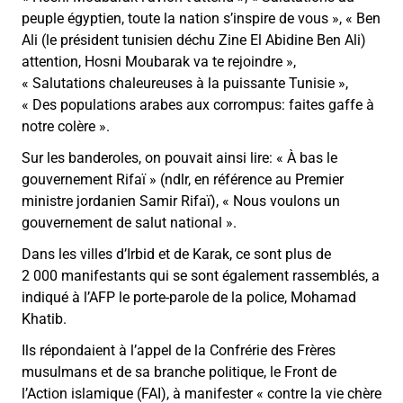
peuple égyptien, toute la nation s’inspire de vous
»
,
«
Ben
Ali (le président tunisien déchu Zine El Abidine Ben Ali)
attention, Hosni Moubarak va te rejoindre
»
,
«
Salutations chaleureuses à la puissante Tunisie
»
,
«
Des populations arabes aux corrompus: faites gaffe à
notre colère
»
.
Sur les banderoles, on pouvait ainsi lire:
«
À bas le
gouvernement Rifaï
»
(ndlr, en référence au Premier
ministre jordanien Samir Rifaï),
«
Nous voulons un
gouvernement de salut national
»
.
Dans les villes d’Irbid et de Karak, ce sont plus de
2 000 manifestants qui se sont également rassemblés, a
indiqué à l’AFP le porte-parole de la police, Mohamad
Khatib.
Ils répondaient à l’appel de la Confrérie des Frères
musulmans et de sa branche politique, le Front de
l’Action islamique (FAI), à manifester « contre la vie chère