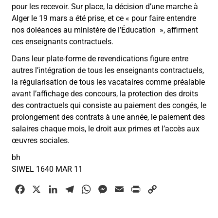
pour les recevoir. Sur place, la décision d’une marche à
Alger le 19 mars a été prise, et ce
«
pour faire entendre
nos doléances au ministère de l’Éducation
»
, affirment
ces enseignants contractuels.
Dans leur plate-forme de revendications figure entre
autres l’intégration de tous les enseignants contractuels,
la régularisation de tous les vacataires comme préalable
avant l’affichage des concours, la protection des droits
des contractuels qui consiste au paiement des congés, le
prolongement des contrats à une année, le paiement des
salaires chaque mois, le droit aux primes et l’accès aux
œuvres sociales.
bh
SIWEL 1640 MAR 11
F
X
L
T
W
M
E
P
C
a
i
e
h
e
m
r
o
c
n
l
a
s
a
i
p