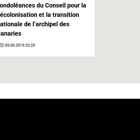
ondoléances du Conseil pour la
Paris
écolonisation et la transition
21.05.2019 
ationale de l’archipel des
anaries
05.06.2019 22:23