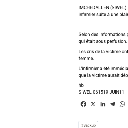
IMCHEDALLEN (SIWEL) — La
infirmier suite à une pl
Selon des informations p
qui était sous perfusion.
Les cris de la victime on
femme.
L’infirmier a été immédi
que la victime aurait dép
hb
SIWEL 061519 JUIN11
F
X
L
T
a
i
e
c
n
l
Étiquettes
#
Backup
e
k
e
t