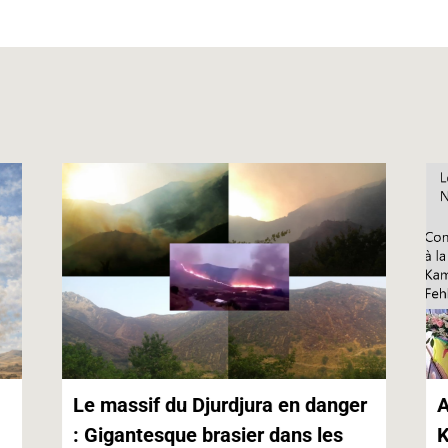
s
e
l
t
L
A
n
i
p
g
n
p
e
k
r
Le massif du Djurdjura en danger
A
: Gigantesque brasier dans les
K