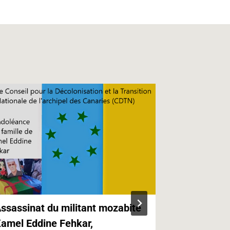
ssassinat du militant mozabite
Kabylie,Ca
amel Eddine Fehkar,
Canaries e