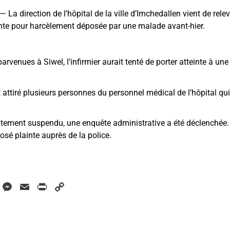
 direction de l’hôpital de la ville d’Imchedallen vient de relev
ainte pour harcèlement déposée par une malade avant-hier.
arvenues à Siwel, l’infirmier aurait tenté de porter atteinte à 
t attiré plusieurs personnes du personnel médical de l’hôpital qu
atement suspendu, une enquête administrative a été déclenchée.
osé plainte auprès de la police.
W
M
E
P
C
h
e
m
r
o
a
s
a
i
p
s
i
n
y