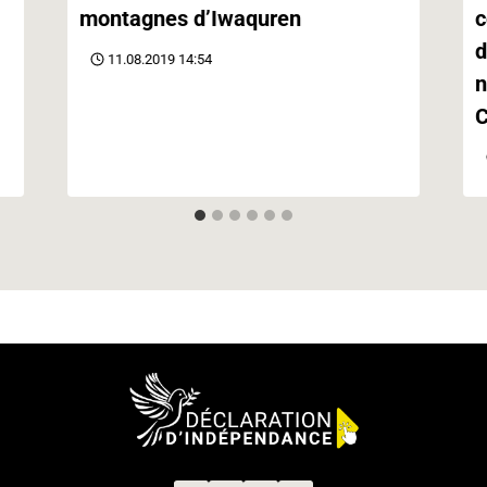
montagnes d’Iwaquren
c
d
11.08.2019 14:54
n
C