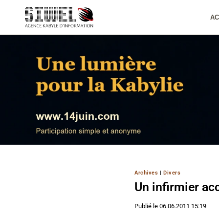
Aller
au
AC
contenu
Archives
|
Divers
Un infirmier a
Publié le
06.06.2011 15:19