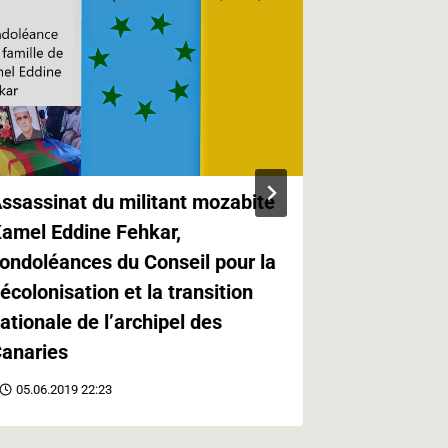
ssassinat du militant mozabite
Kabylie,Ca
amel Eddine Fehkar,
Canaries e
ondoléances du Conseil pour la
Paris
écolonisation et la transition
21.05.2019 
ationale de l’archipel des
anaries
05.06.2019 22:23