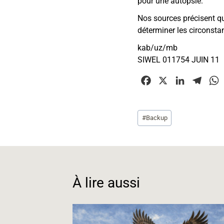
pour une autopsie.
Nos sources précisent qu
déterminer les circonsta
kab/uz/mb
SIWEL 011754 JUIN 11
F
X
L
T
a
i
e
c
n
l
Étiquettes
#
Backup
e
k
e
t
de
b
e
g
la
o
d
r
publication :
o
I
a
k
n
m
À lire aussi