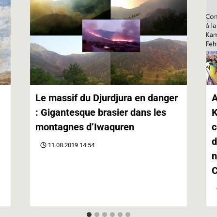
Le massif du Djurdjura en danger
A
: Gigantesque brasier dans les
K
montagnes d’Iwaquren
c
d
11.08.2019 14:54
n
C