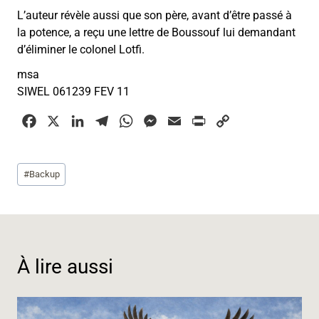
L’auteur révèle aussi que son père, avant d’être passé à
la potence, a reçu une lettre de Boussouf lui demandant
d’éliminer le colonel Lotfi.
msa
SIWEL 061239 FEV 11
F
X
L
T
W
M
E
P
C
a
i
e
h
e
m
r
o
c
n
l
a
s
a
i
p
Étiquettes
#
Backup
e
k
e
t
s
i
n
y
de
b
e
g
s
e
l
t
L
la
o
d
r
A
n
i
publication :
o
I
a
p
g
n
k
n
m
p
e
k
À lire aussi
r