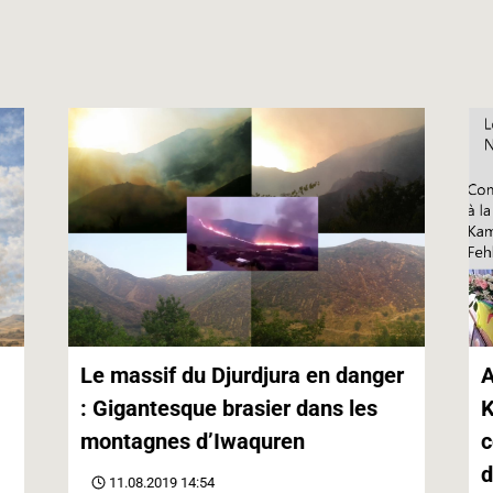
p
g
n
p
e
k
r
Le massif du Djurdjura en danger
A
: Gigantesque brasier dans les
K
montagnes d’Iwaquren
c
d
11.08.2019 14:54