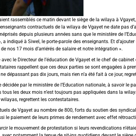
aient rassemblés ce matin devant le siège de la wilaya à Vgayet
 enseignants contractuels de la wilaya de Vgayet ne date pas d’
risés depuis plusieurs années sans que le ministère de l’Educ
»
, a indiqué à Siwel, le porte-parole des enseignants. Et d’ajouter
 de nos 17 mois d’arriérés de salaire et notre intégration
»
.
avec le Directeur de l’éducation de Vgayet et le chef de cabinet
estataires rappellent que ces deux parties se sont engagées à pre
e dépassant pas dix jours, mais rien n’a été fait à ce jour, regrett
décidée par le ministère de l’Education nationale, à savoir le p
 tous les deux mois n’est toujours pas appliquées dans la wilay
wilayas, regrettent les contestataires.
tuels de Vgayet au nombre de 800, forts du soutien des syndica
i le paiement de leurs primes de rendement avec effet rétroacti
urcir le mouvement de protestation si leurs revendications n’étai
, avec notamment la tenue de sit-ins quotidiens devant le siège d