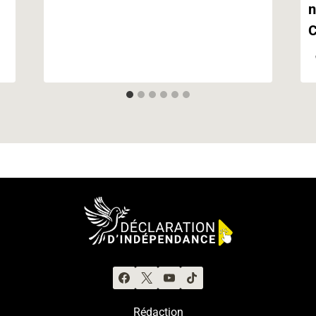
n
C
Rédaction