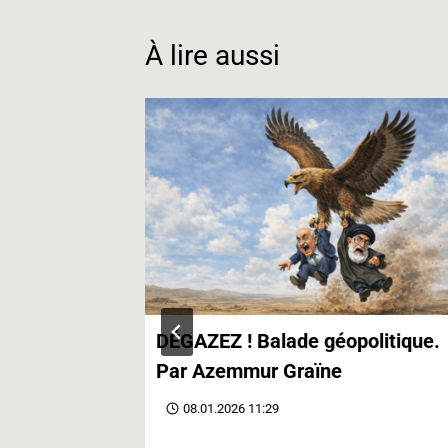
o
I
a
k
n
m
À lire aussi
contre le
DÉGAZEZ ! Balade géopolitique.
Par Azemmur Graïne
08.01.2026 11:29