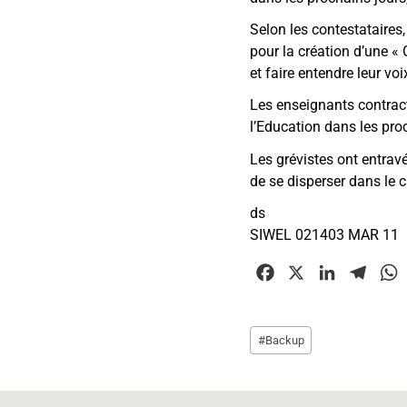
Selon les contestataires
pour la création d’une
«
C
et faire entendre leur voi
Les enseignants contract
l’Education dans les pro
Les grévistes ont entravé
de se disperser dans le 
ds
SIWEL 021403 MAR 11
F
X
L
T
a
i
e
c
n
l
Étiquettes
#
Backup
e
k
e
t
de
b
e
g
la
o
d
r
publication :