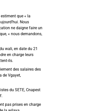
, estiment que
«
la
aujourd’hui. Nous
ation ne daigne faire un
 que,
«
nous demandons,
 du wali, en date du 21
ndre en charge leurs
ent-ils.
aiement des salaires des
a de Vgayet,
listes du SETE, Cnapest
f.
ent pas prises en charge
e la wilaya.