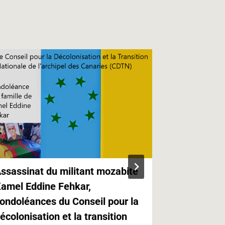
ssassinat du militant mozabite
Kabylie,Ca
amel Eddine Fehkar,
Canaries e
ondoléances du Conseil pour la
Paris
écolonisation et la transition
21.05.2019 