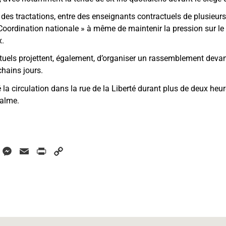
, des tractations, entre des enseignants contractuels de plusieur
oordination nationale
»
à même de maintenir la pression sur le 
x.
uels projettent, également, d’organiser un rassemblement devant
chains jours.
 la circulation dans la rue de la Liberté durant plus de deux heur
calme.
W
M
E
P
C
h
e
m
r
o
a
s
a
i
p
s
i
n
y
s
e
l
t
L
A
n
i