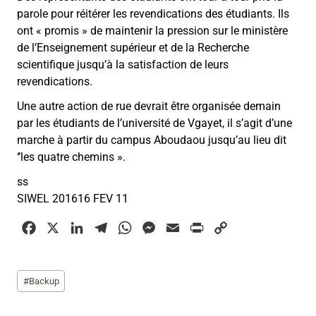
parole pour réitérer les revendications des étudiants. Ils
ont
«
promis
»
de maintenir la pression sur le ministère
de l’Enseignement supérieur et de la Recherche
scientifique jusqu’à la satisfaction de leurs
revendications.
Une autre action de rue devrait être organisée demain
par les étudiants de l’université de Vgayet, il s’agit d’une
marche à partir du campus Aboudaou jusqu’au lieu dit
‘’les quatre chemins ».
ss
SIWEL 201616 FEV 11
F
X
L
T
W
M
E
P
C
a
i
e
h
e
m
r
o
c
n
l
a
s
a
i
p
Étiquettes
#
Backup
e
k
e
t
s
i
n
y
de
b
e
g
s
e
l
t
L
la