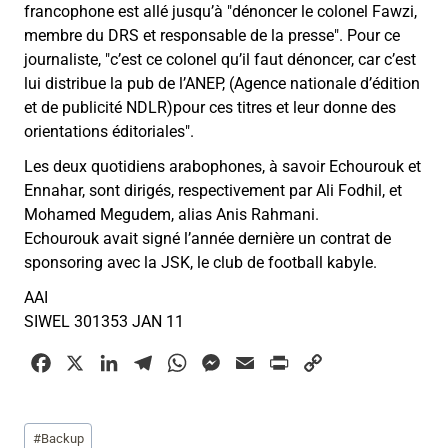
francophone est allé jusqu’à "dénoncer le colonel Fawzi,
membre du DRS et responsable de la presse". Pour ce
journaliste, "c’est ce colonel qu’il faut dénoncer, car c’est
lui distribue la pub de l’ANEP, (Agence nationale d’édition
et de publicité NDLR)pour ces titres et leur donne des
orientations éditoriales".
Les deux quotidiens arabophones, à savoir Echourouk et
Ennahar, sont dirigés, respectivement par Ali Fodhil, et
Mohamed Megudem, alias Anis Rahmani.
Echourouk avait signé l’année dernière un contrat de
sponsoring avec la JSK, le club de football kabyle.
AAI
SIWEL 301353 JAN 11
F
X
L
T
W
M
E
P
C
a
i
e
h
e
m
r
o
c
n
l
a
s
a
i
p
Étiquettes
#
Backup
e
k
e
t
s
i
n
y