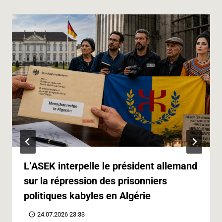
k
n
m
p
e
k
r
L’ASEK interpelle le président allemand
sur la répression des prisonniers
politiques kabyles en Algérie
24.07.2026 23:33