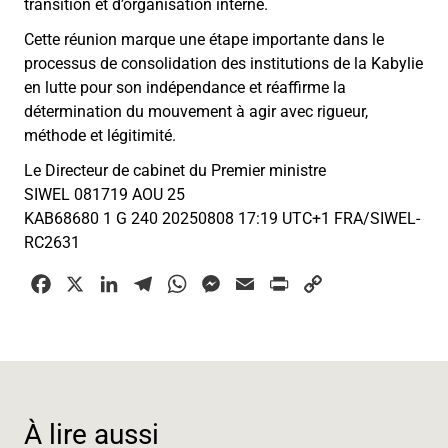
transition et d’organisation interne.
Cette réunion marque une étape importante dans le
processus de consolidation des institutions de la Kabylie
en lutte pour son indépendance et réaffirme la
détermination du mouvement à agir avec rigueur,
méthode et légitimité.
Le Directeur de cabinet du Premier ministre
SIWEL 081719 AOU 25
KAB68680 1 G 240 20250808 17:19 UTC+1 FRA/SIWEL-
RC2631
F
X
L
T
W
M
E
P
C
a
i
e
h
e
m
r
o
c
n
l
a
s
a
i
p
e
k
e
t
s
i
n
y
b
e
g
s
e
l
t
L
o
d
r
A
n
i
À lire aussi
o
I
a
p
g
n