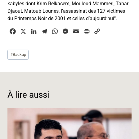
kabyles dont Krim Belkacem, Mouloud Mammeri, Tahar
Djaout, Matoub Lounes, l’assassinat des 127 victimes
du Printemps Noir de 2001 et celles d’aujourd’hui".
F
X
L
T
W
M
E
P
C
a
i
e
h
e
m
r
o
c
n
l
a
s
a
i
p
Étiquettes
#
Backup
e
k
e
t
s
i
n
y
de
b
e
g
s
e
l
t
L
la
o
d
r
A
n
i
publication :
o
I
a
p
g
n
k
n
m
p
e
k
À lire aussi
r