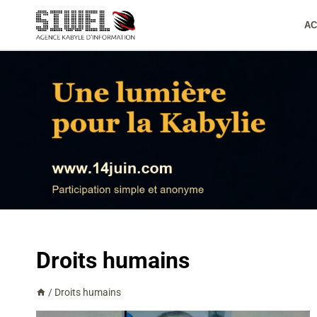
Aller
au
AC
contenu
Droits humains
/
Droits humains