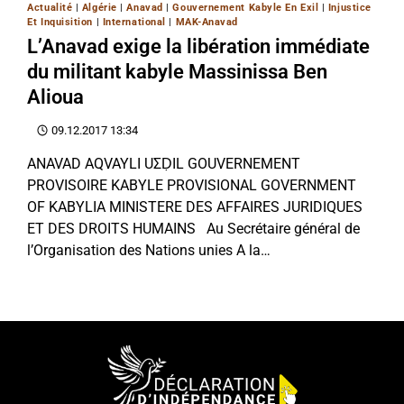
Actualité
|
Algérie
|
Anavad
|
Gouvernement Kabyle En Exil
|
Injustice
Et Inquisition
|
International
|
MAK-Anavad
L’Anavad exige la libération immédiate
du militant kabyle Massinissa Ben
Alioua
09.12.2017 13:34
ANAVAD AQVAYLI UΣḌIL GOUVERNEMENT
PROVISOIRE KABYLE PROVISIONAL GOVERNMENT
OF KABYLIA MINISTERE DES AFFAIRES JURIDIQUES
ET DES DROITS HUMAINS Au Secrétaire général de
l’Organisation des Nations unies A la…