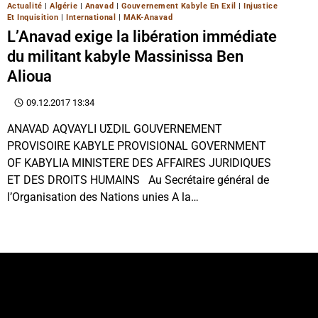
Actualité
|
Algérie
|
Anavad
|
Gouvernement Kabyle En Exil
|
Injustice
Et Inquisition
|
International
|
MAK-Anavad
L’Anavad exige la libération immédiate
du militant kabyle Massinissa Ben
Alioua
09.12.2017 13:34
ANAVAD AQVAYLI UΣḌIL GOUVERNEMENT
PROVISOIRE KABYLE PROVISIONAL GOVERNMENT
OF KABYLIA MINISTERE DES AFFAIRES JURIDIQUES
ET DES DROITS HUMAINS Au Secrétaire général de
l’Organisation des Nations unies A la…