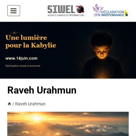
Aller
au
contenu
Raveh Urahmun
/
Raveh Urahmun