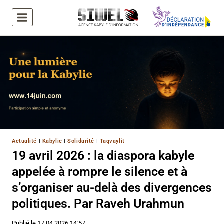
Aller
au
contenu
Actualité
|
Kabylie
|
Solidarité
|
Taqvaylit
19 avril 2026 : la diaspora kabyle
appelée à rompre le silence et à
s’organiser au-delà des divergences
politiques. Par Raveh Urahmun
Publié le
17.04.2026 14:57