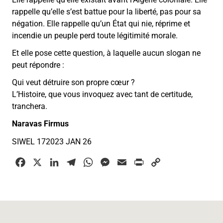
rappelle qu’elle s’est battue pour la liberté, pas pour sa
négation. Elle rappelle qu’un État qui nie, réprime et
incendie un peuple perd toute légitimité morale.
Et elle pose cette question, à laquelle aucun slogan ne
peut répondre :
Qui veut détruire son propre cœur ?
L’Histoire, que vous invoquez avec tant de certitude,
tranchera.
Naravas Firmus
SIWEL 172023 JAN 26
F
X
L
T
W
M
E
P
C
a
i
e
h
e
m
r
o
c
n
l
a
s
a
i
p
e
k
e
t
s
i
n
y
b
e
g
s
e
l
t
L