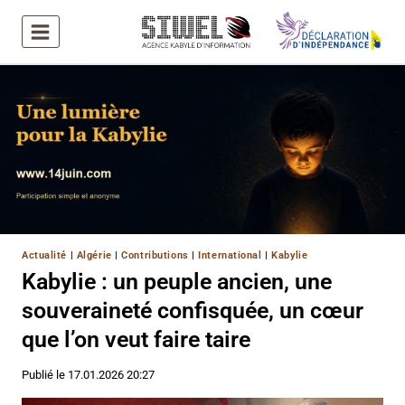
Aller
au
contenu
Actualité
|
Algérie
|
Contributions
|
International
|
Kabylie
Kabylie : un peuple ancien, une
souveraineté confisquée, un cœur
que l’on veut faire taire
Publié le
17.01.2026 20:27