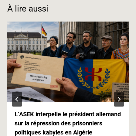
o
d
r
A
n
i
À lire aussi
o
I
a
p
g
n
k
n
m
p
e
k
r
L’ASEK interpelle le président allemand
sur la répression des prisonniers
politiques kabyles en Algérie