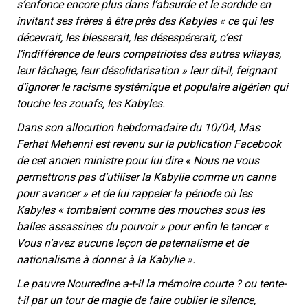
s’enfonce encore plus dans l’absurde et le sordide en
invitant ses frères à être près des Kabyles « c
e qui les
‎décevrait, les blesserait, les désespérerait, c’est
l’indifférence de leurs compatriotes des autres ‎wilayas,
leur lâchage, leur désolidarisation »
leur dit-il, feignant
d’ignorer le racisme systémique et populaire algérien qui
touche les zouafs, les Kabyles.
Dans son allocution hebdomadaire du 10/04, Mas
Ferhat Mehenni est revenu sur la publication Facebook
de cet ancien ministre pour lui dire
« Nous ne vous
permettrons pas d’utiliser la Kabylie comme un canne
pour avancer »
et de lui rappeler la période où les
Kabyles
« tombaient comme des mouches sous les
balles assassines du pouvoir »
pour enfin le tancer
«
Vous n’avez aucune leçon de paternalisme et de
nationalisme à donner à la Kabylie ».
Le pauvre Nourredine a-t-il la mémoire courte ? ou tente-
t-il par un tour de magie de faire oublier le silence,