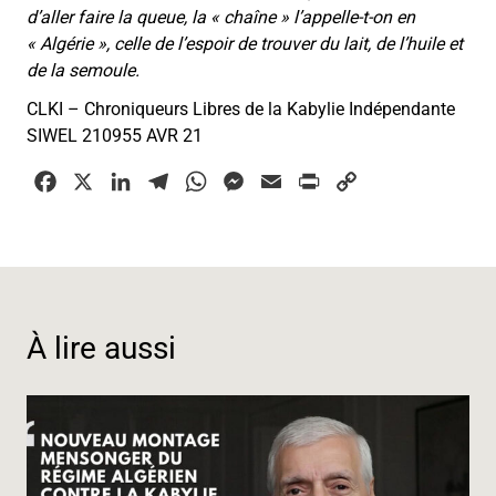
d’aller faire la queue, la « chaîne » l’appelle-t-on en
« Algérie », celle de l’espoir de trouver du lait, de l’huile et
de la semoule.
CLKI – Chroniqueurs Libres de la Kabylie Indépendante
SIWEL 210955 AVR 21
F
X
L
T
W
M
E
P
C
a
i
e
h
e
m
r
o
c
n
l
a
s
a
i
p
e
k
e
t
s
i
n
y
b
e
g
s
e
l
t
L
o
d
r
A
n
i
À lire aussi
o
I
a
p
g
n
k
n
m
p
e
k
r