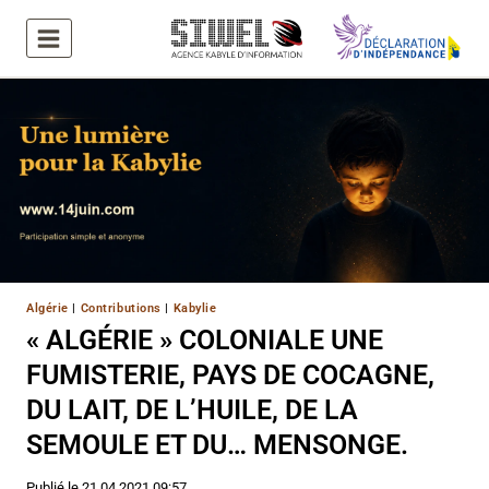
Aller
au
contenu
Algérie
|
Contributions
|
Kabylie
« ALGÉRIE » COLONIALE UNE
FUMISTERIE, PAYS DE COCAGNE,
DU LAIT, DE L’HUILE, DE LA
SEMOULE ET DU… MENSONGE.
Publié le
21.04.2021 09:57