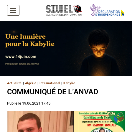
Aller
au
contenu
Actualité
|
Algérie
|
International
|
Kabylie
COMMUNIQUÉ DE L’ANVAD
Publié le
19.06.2021 17:45