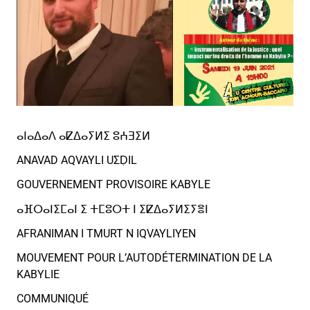
ⴰⵏⴰⵠⴰⴷ ⴰⵇⵠⴰⵢⵍⵉ ⵓⵄⴺⵉⵍ
ANAVAD AQVAYLI UΣḌIL
GOUVERNEMENT PROVISOIRE KABYLE
ⴰⴼⵔⴰⵏⵉⵎⴰⵏ ⵉ ⵜⵎⵓⵔⵜ ⵏ ⵉⵇⵠⴰⵢⵍⵉⵢⴻⵏ
AFRANIMAN I TMURT N IQVAYLIYEN
MOUVEMENT POUR L’AUTODÉTERMINATION DE LA
KABYLIE
COMMUNIQUÉ