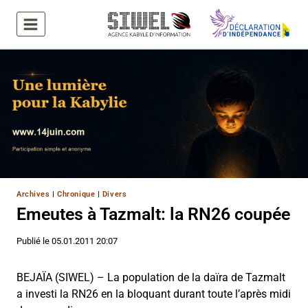
Aller
au
contenu
Archives
|
Chronique
|
Divers
Emeutes à Tazmalt: la RN26 coupée
Publié le
05.01.2011 20:07
BEJAÏA (SIWEL) – La population de la daïra de Tazmalt
a investi la RN26 en la bloquant durant toute l’après midi