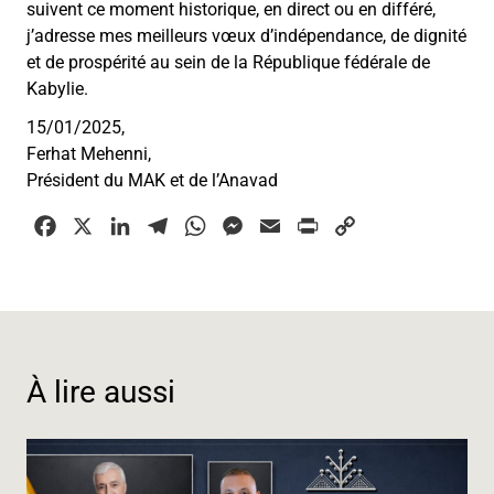
suivent ce moment historique, en direct ou en différé,
j’adresse mes meilleurs vœux d’indépendance, de dignité
et de prospérité au sein de la République fédérale de
Kabylie.
15/01/2025,
Ferhat Mehenni,
Président du MAK et de l’Anavad
F
X
L
T
W
M
E
P
C
a
i
e
h
e
m
r
o
c
n
l
a
s
a
i
p
e
k
e
t
s
i
n
y
b
e
g
s
e
l
t
L
o
d
r
A
n
i
À lire aussi
o
I
a
p
g
n
k
n
m
p
e
k
r