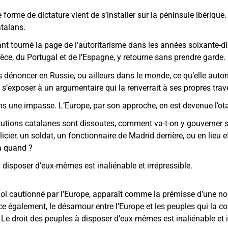
forme de dictature vient de s’installer sur la péninsule ibérique. 
atalans.
nt tourné la page de l’autoritarisme dans les années soixante-di
èce, du Portugal et de l’Espagne, y retourne sans prendre garde.
lus dénoncer en Russie, ou ailleurs dans le monde, ce qu’elle autor
t s’exposer à un argumentaire qui la renverrait à ses propres trav
s une impasse. L’Europe, par son approche, en est devenue l’ot
itutions catalanes sont dissoutes, comment va-t-on y gouverner 
olicier, un soldat, un fonctionnaire de Madrid derrière, ou en lieu 
’à quand ?
 disposer d’eux-mêmes est inaliénable et irrépressible.
ol cautionné par l’Europe, apparaît comme la prémisse d’une nou
orce également, le désamour entre l’Europe et les peuples qui la c
. Le droit des peuples à disposer d’eux-mêmes est inaliénable et ir