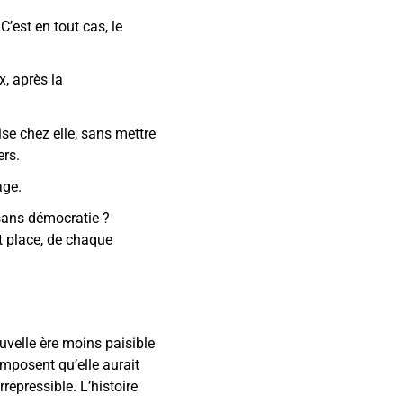
C’est en tout cas, le
x, après la
ise chez elle, sans mettre
ers.
age.
sans démocratie ?
et place, de chaque
velle ère moins paisible
omposent qu’elle aurait
répressible. L’histoire