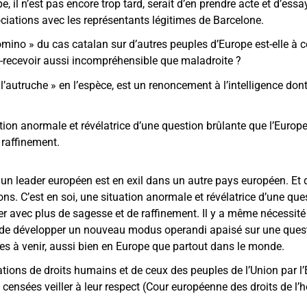
e, il n’est pas encore trop tard, serait d’en prendre acte et d’es
ociations avec les représentants légitimes de Barcelone.
domino » du cas catalan sur d’autres peuples d’Europe est-elle à 
-recevoir aussi incompréhensible que maladroite ?
 l’autruche » en l’espèce, est un renoncement à l’intelligence don
ation anormale et révélatrice d’une question brûlante que l’Europ
 raffinement.
, un leader européen est en exil dans un autre pays européen. Et
ons. C’est en soi, une situation anormale et révélatrice d’une qu
er avec plus de sagesse et de raffinement. Il y a même nécessit
 de développer un nouveau modus operandi apaisé sur une quest
es à venir, aussi bien en Europe que partout dans le monde.
ations de droits humains et de ceux des peuples de l’Union par 
 censées veiller à leur respect (Cour européenne des droits de l’