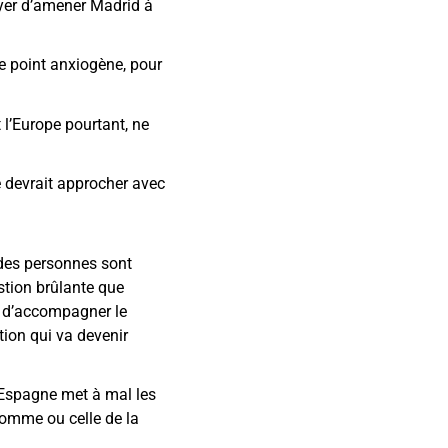
sayer d’amener Madrid à
ce point anxiogène, pour
t l’Europe pourtant, ne
e devrait approcher avec
 des personnes sont
estion brûlante que
é d’accompagner le
ion qui va devenir
l’Espagne met à mal les
homme ou celle de la