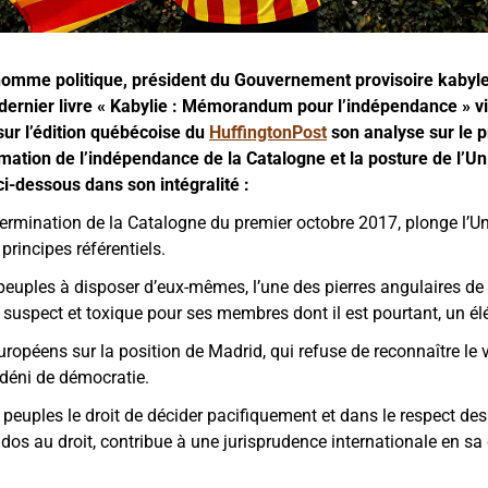
mme politique, président du Gouvernement provisoire kabyle e
dernier livre « Kabylie : Mémorandum pour l’indépendance » vi
sur l’édition québécoise du
HuffingtonPost
son analyse sur le 
mation de l’indépendance de la Catalogne et la posture de l’U
i-dessous dans son intégralité :
ermination de la Catalogne du premier octobre 2017, plonge l’
principes référentiels.
peuples à disposer d’eux-mêmes, l’une des pierres angulaires de s
u suspect et toxique pour ses membres dont il est pourtant, un é
ropéens sur la position de Madrid, qui refuse de reconnaître le 
 déni de démocratie.
 peuples le droit de décider pacifiquement et dans le respect des
e dos au droit, contribue à une jurisprudence internationale en sa