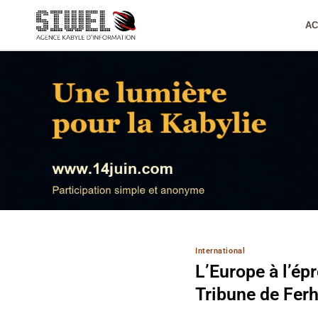
Aller
au
AC
contenu
International
L’Europe à l’ép
Tribune de Fer