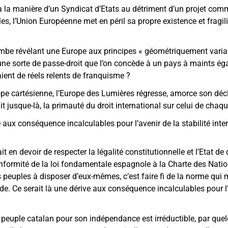
t à la manière d’un Syndicat d’Etats au détriment d’un projet com
es, l’Union Européenne met en péril sa propre existence et fragil
be révélant une Europe aux principes « géométriquement variable
 une sorte de passe-droit que l’on concède à un pays à maints ég
ient de réels relents de franquisme ?
ope cartésienne, l’Europe des Lumières régresse, amorce son décli
it jusque-là, la primauté du droit international sur celui de chaq
e aux conséquence incalculables pour l’avenir de la stabilité inte
t en devoir de respecter la légalité constitutionnelle et l’Etat de 
nformité de la loi fondamentale espagnole à la Charte des Nation
s peuples à disposer d’eux-mêmes, c’est faire fi de la norme qui 
e. Ce serait là une dérive aux conséquence incalculables pour l’a
peuple catalan pour son indépendance est irréductible, par quel