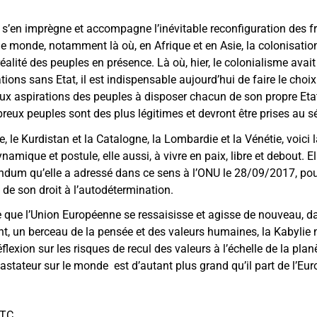
e s’en imprègne et accompagne l’inévitable reconfiguration des fr
 le monde, notamment là où, en Afrique et en Asie, la colonisatio
éalité des peuples en présence. Là où, hier, le colonialisme avai
ions sans Etat, il est indispensable aujourd’hui de faire le choix 
ux aspirations des peuples à disposer chacun de son propre Et
ux peuples sont des plus légitimes et devront être prises au sé
, le Kurdistan et la Catalogne, la Lombardie et la Vénétie, voici l
mique et postule, elle aussi, à vivre en paix, libre et debout. Elle
ndum qu’elle a adressé dans ce sens à l’ONU le 28/09/2017, pou
de son droit à l’autodétermination.
e que l’Union Européenne se ressaisisse et agisse de nouveau, da
nt, un berceau de la pensée et des valeurs humaines, la Kabylie n
flexion sur les risques de recul des valeurs à l’échelle de la pla
astateur sur le monde est d’autant plus grand qu’il part de l’Eur
UTC