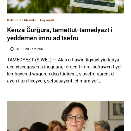
Culture Et Identité
|
Taqvaylit
Kenza Ğurğura, tameṭṭut-tamedyazt i
yeddemen imru ad tsefru
15.11.2017 21:56
TAMEDYEZT (SIWEL) — Aṭas n tlawin tiqvayliyin ladγa
deg yiseggasen-a ineggura, refden-t imru, sefrawen-t γef
lemḥayen d wuguren deg ttidiren-t, s usefru qarent-d
ayen i ten-ticeγven, sefsusayent lehmum γef…