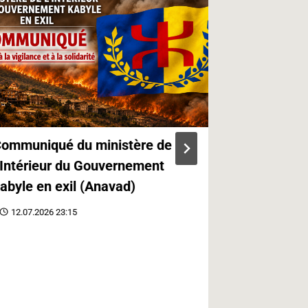
ommuniqué du ministère de
Genèse et 
’Intérieur du Gouvernement
journée de
abyle en exil (Anavad)
analyse so
Raveh Ur
12.07.2026 23:15
13.06.2026 