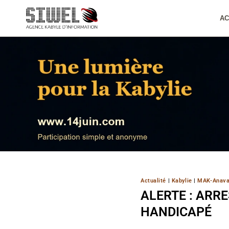
Aller
au
AC
contenu
Actualité
|
Kabylie
|
MAK-Anav
ALERTE : ARR
HANDICAPÉ