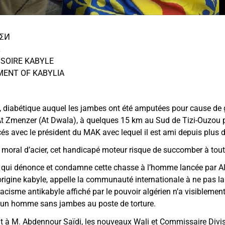
ⴺⵉⵍ
L
SOIRE KABYLE
MENT OF KABYLIA
 diabétique auquel les jambes ont été amputées pour cause de g
At Zmenzer (At Dwala), à quelques 15 km au Sud de Tizi-Ouzou 
és avec le président du MAK avec lequel il est ami depuis plus 
 moral d’acier, cet handicapé moteur risque de succomber à tou
d qui dénonce et condamne cette chasse à l’homme lancée par Al
d’origine kabyle, appelle la communauté internationale à ne pas l
racisme antikabyle affiché par le pouvoir algérien n’a visiblemen
un homme sans jambes au poste de torture.
soit à M. Abdennour Saïdi, les nouveaux Wali et Commissaire Divi