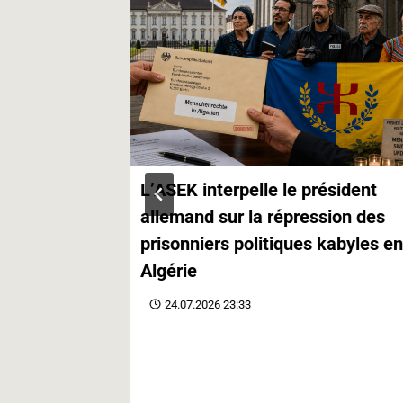
n exil
L’ASEK interpelle le président
rvice de la
allemand sur la répression des
prisonniers politiques kabyles en
Algérie
24.07.2026 23:33