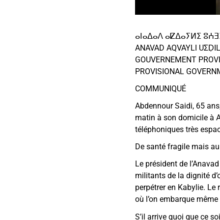
ⴰⵏⴰⵠⴰⴷ ⴰⵇⵠⴰⵢⵍⵉ ⵓⵄ
ANAVAD AQVAYLI UΣḌI
GOUVERNEMENT PROVI
PROVISIONAL GOVERN
COMMUNIQUÉ
Abdennour Saidi, 65 ans,
matin à son domicile à 
téléphoniques très espac
De santé fragile mais au
Le président de l’Anava
militants de la dignité 
perpétrer en Kabylie. Le 
où l’on embarque même 
S’il arrive quoi que ce 