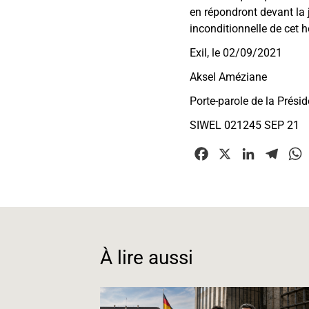
en répondront devant la j
inconditionnelle de cet
Exil, le 02/09/2021
Aksel Améziane
Porte-parole de la Prési
SIWEL 021245 SEP 21
F
X
L
T
a
i
e
c
n
l
e
k
e
t
b
e
g
o
d
r
À lire aussi
o
I
a
k
n
m