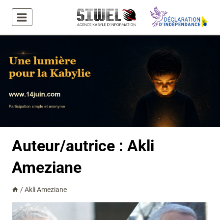
Aller
au
contenu
Auteur/autrice : Akli
Ameziane
/
Akli Ameziane