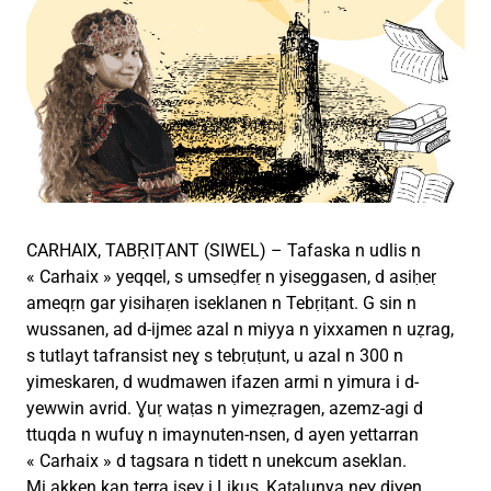
CARHAIX, TABṚIṬANT (SIWEL) – Tafaska n udlis n
« Carhaix » yeqqel, s umseḍfeṛ n yiseggasen, d asiḥeṛ
ameqṛn gar yisihaṛen iseklanen n Tebṛiṭant. G sin n
wussanen, ad d-ijmeɛ azal n miyya n yixxamen n uẓrag,
s tutlayt tafransist neɣ s tebṛuṭunt, u azal n 300 n
yimeskaren, d wudmawen ifazen armi n yimura i d-
yewwin avrid. Ɣuṛ waṭas n yimeẓragen, azemz-agi d
ttuqda n wufuɣ n imaynuten-nsen, d ayen yettarran
« Carhaix » d tagsara n tidett n unekcum aseklan.
Mi akken kan terra iseɣ i Likuṣ, Kaṭalunya neɣ diɣen