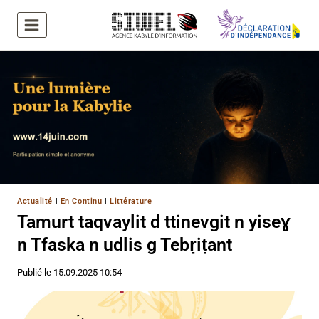
Aller
au
contenu
Actualité
|
En Continu
|
Littérature
Tamurt taqvaylit d ttinevgit n yiseɣ
n Tfaska n udlis g Tebṛiṭant
Publié le
15.09.2025 10:54