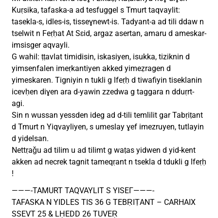
Kuṛsika, tafaska-a ad tesfuggel s Tmurt taqvaylit:
tasekla-s, idles-is, tisseɣnewt-is. Tadyant-a ad tili ddaw n
tselwit n Feṛḥat At Sɛid, argaz asertan, amaru d ameskar-
imsisger aqvayli.
G wahil: ṭṭavlat timidisin, iskasiyen, isukka, tiziknin d
yimsenfalen imeṛkantiyen akked yimeẓragen d
yimeskaren. Tigniyin n tukli g lfeṛḥ d tiwafiyin tiseklanin
icevḥen diɣen ara d-yawin zzedwa g taggara n dduṛrt-
agi.
Sin n wussan yessden ideg ad d-tili temlilit gar Tabṛiṭant
d Tmurt n Yiqvayliyen, s umeslay ɣef imezruyen, tutlayin
d yidelsan.
Nettṛaǧu ad tilim u ad tilimt g waṭas yidwen d yid-kent
akken ad necrek tagnit tameqṛant n tsekla d tdukli g lfeṛḥ
!
———-TAMURT TAQVAYLIT S YISEΓ———-
TAFASKA N YIDLES TIS 36 G TEBṚIṬANT – CARHAIX
SSEVT 25 & LḤEDD 26 TUVEṚ