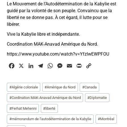
Le Mouvement de l’Autodétermination de la Kabylie est
guidé par la volonté de son peuple. Convaincu que la
liberté ne se donne pas. À cet égard, il lutte pour se
libérer.
Vive la Kabylie libre et indépendante.
Coordination MAK-Anavad Amérique du Nord.
https://www.youtube.com/watch?v=YfzlwEWPFOU
F
X
L
T
W
M
E
P
C
a
i
e
h
e
m
r
o
c
n
l
a
s
a
i
p
Étiquettes
#
Algérie coloniale
#
Amérique du Nord
#
Canada
e
k
e
t
s
i
n
y
de
b
e
g
s
e
l
t
L
la
#
Cordination MAK-Anavad Amérique du Nord
#
Diplomatie
o
d
r
A
n
i
publication :
#
Ferhat Mehenni
#
liberté
o
I
a
p
g
n
k
n
m
p
e
k
#
mémorandum de l'autodétermination de la Kabylie
#
Montréal
r