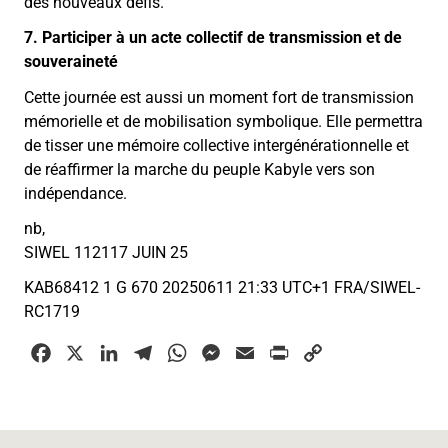
des nouveaux défis.
7. Participer à un acte collectif de transmission et de
souveraineté
Cette journée est aussi un moment fort de transmission
mémorielle et de mobilisation symbolique. Elle permettra
de tisser une mémoire collective intergénérationnelle et
de réaffirmer la marche du peuple Kabyle vers son
indépendance.
nb,
SIWEL 112117 JUIN 25
KAB68412 1 G 670 20250611 21:33 UTC+1 FRA/SIWEL-
RC1719
F
X
L
T
W
M
E
P
C
a
i
e
h
e
m
r
o
c
n
l
a
s
a
i
p
e
k
e
t
s
i
n
y