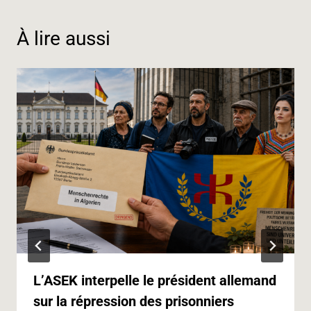
b
e
g
s
e
l
t
L
o
d
r
A
n
i
À lire aussi
o
I
a
p
g
n
k
n
m
p
e
k
r
L’ASEK interpelle le président allemand
sur la répression des prisonniers