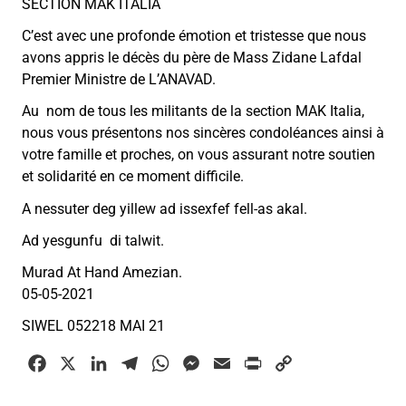
SECTION MAK ITALIA
C’est avec une profonde émotion et tristesse que nous
avons appris le décès du père de Mass Zidane Lafdal
Premier Ministre de L’ANAVAD.
Au nom de tous les militants de la section MAK Italia,
nous vous présentons nos sincères condoléances ainsi à
votre famille et proches, on vous assurant notre soutien
et solidarité en ce moment difficile.
A nessuter deg yillew ad issexfef fell-as akal.
Ad yesgunfu di talwit.
Murad At Hand Amezian.
05-05-2021
SIWEL 052218 MAI 21
F
X
L
T
W
M
E
P
C
a
i
e
h
e
m
r
o